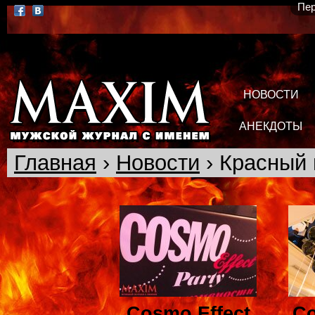
Пер
НОВОСТИ
АНЕКДОТЫ
Главная
›
Новости
› Красный 
Cosmo Effect
Co