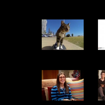
Толстый? Значит
Сам
надежный!
Самая умная
КА
кошка в мире