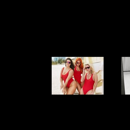
Ты будешь в
Не 
шоке: 27%
женщин вообще
не занимается
сексом!
ПЫШНЫЕ
СПАСАТЕЛЬНИЦЫ
с
МАЛИБУ
же