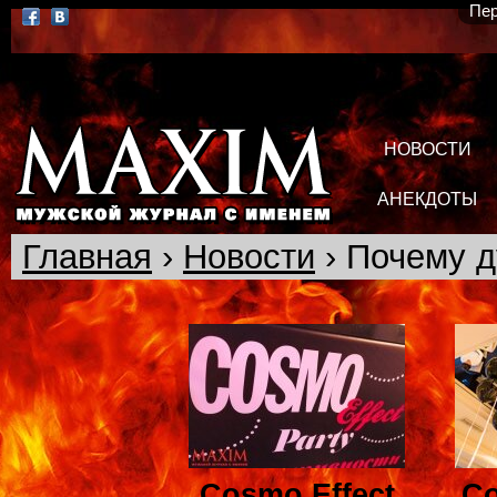
Пер
НОВОСТИ
АНЕКДОТЫ
Главная
›
Новости
› Почему д
Cosmo Effect
Co