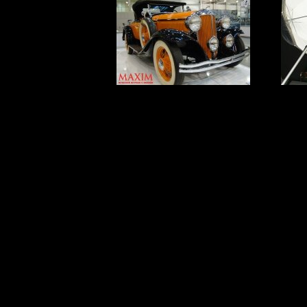
MAXIM - партнер
Retro & Exotica
Ukra
Motor Show
ПОЧЕМУ ДУШ ДЛЯ 
ВАННА
Если ты любишь поб