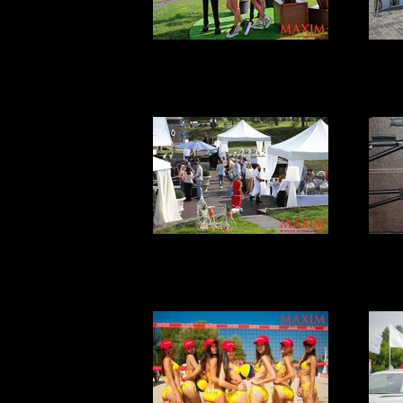
Планы на
У
выходные
ВО-ПЕРВЫХ, ЭТО
Пи
КРАСИВО