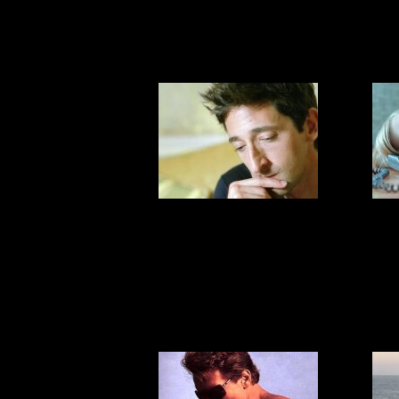
го
жу
Носатые
О 
мужчины самые
ж
желанные
любовники
м