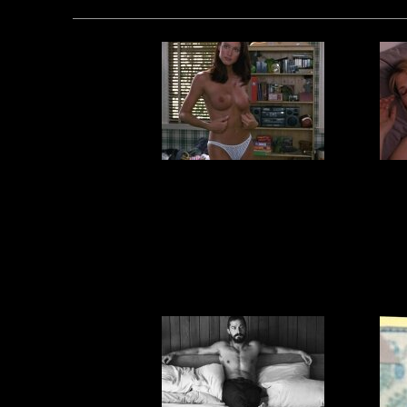
Американки
будут
од
показывать
грудь