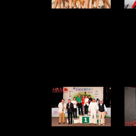
VII Чемпионат
Me
MAXIM по
We
пляжному
волейболу среди
модельных
агентств!
Zagorye Golf Cup
Зо