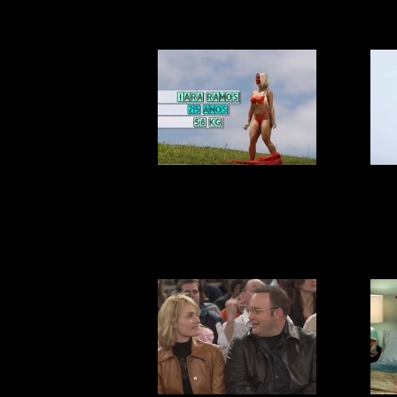
пе
«Лучшая попа».
З
Такого шоу ты
еще не видел!