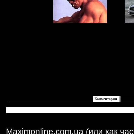
Чеснок на страже
мужской
до
привлекательности
ново
Комментарии
Комме
Maximonline.com.ua (или как ча