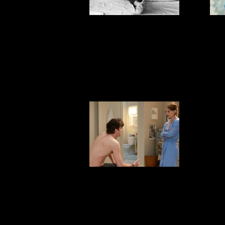
Самые
Поч
нелюбимые позы
н
для секса
Что любят
женщины в
по
постели
кот