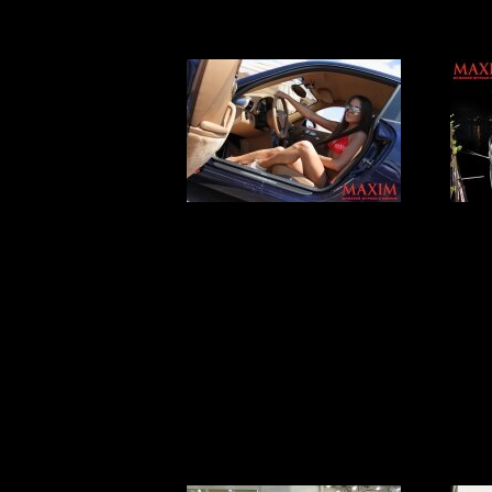
MAXIM на
S
международном
турнире по
гольфу