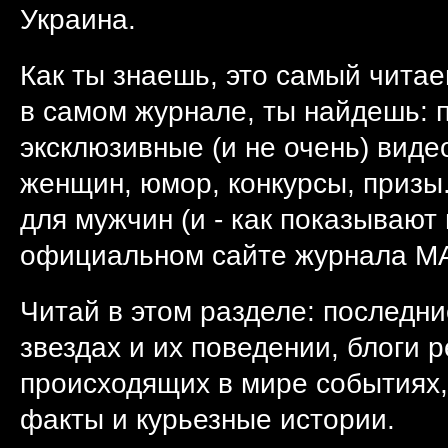
Украина.
Как ты знаешь, это самый читае
в самом журнале, ты найдешь: п
эксклюзивные (и не очень) виде
женщин, юмор, конкурсы, призы.
для мужчин (и - как показывают
официальном сайте журнала MA
Читай в этом разделе: последни
звездах и их поведении, блоги 
происходящих в мире событиях,
факты и курьезные истории.