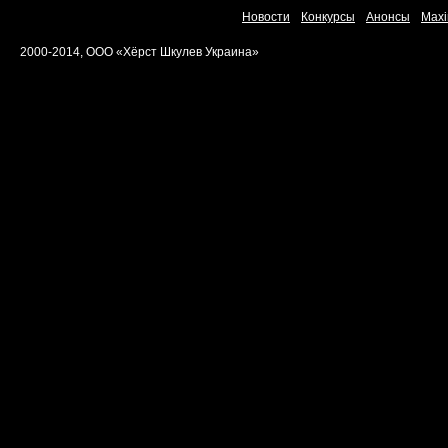
Новости
Конкурсы
Анонсы
Maxi
2000-2014, ООО «Хёрст Шкулев Украина»