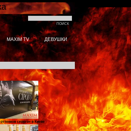
ка
Поиск
MAXIM TV
ДЕВУШКИ
оттенков серого» в Киеве