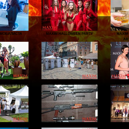
ОМОБИЛИСТА
MAXIM HALLOWEEN PARTY
MAXIM
AR
 выходные
Улыбаемся и машем!
ELLE&M
 ЭТО КРАСИВО
Пистолеты из кобуры
Открыти