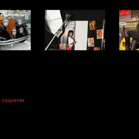
родном турнире по
Sexy Fashion Party
IV Чемпион
льфу
волейболу ср
tro & Exotica Motor
MAXIM на Ukrainian Fashion Week
Retro & Exo
how
ТУПКОВ, ОТ КОТОРЫХ ДЕВУШЕК ПЕРЕД
уже не смешно!
 соцсетях
сь в «Фейсбуке». Вот и хватит. Не нужно добавлять ее в 
 если она вывешивает умопомрачительные фото своего 
ь, девушка подумает, что ты либо отчаявшийся влюбле