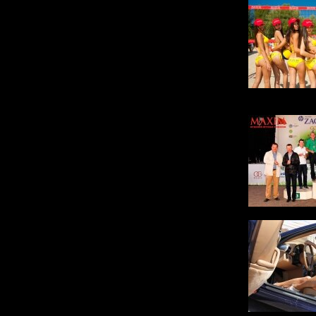
VII Чемпионат M
волейболу среди м
Zagorye