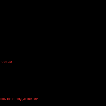
 сексе
 недовольна? Ведь ты интересуешься ее жизнью! Всего-т
сом в туалете цирка... Запомни: никаких разговоров о се
девушка сама заведет такой разговор. И даже в этом с
бщем, пусть разговор о сексе будет таким же, как сам секс).
шь ее с родителями