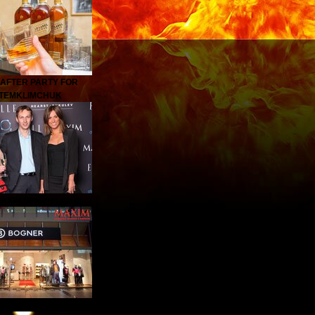
 AFTER PARTY FOR
TEMKLIMCHUK
AXIM Summer party
е магазина Bogner