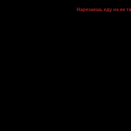
Нарезаешь еду на ее т
Тебе кажется, что ты пр
или просто хочешь опро
что от подобного очаро
неразумного ребенка,
поведение уместно.