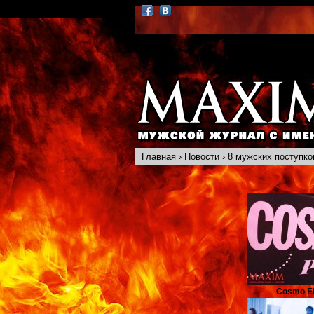
Главная
›
Новости
› 8 мужских поступко
Cosmo Ef