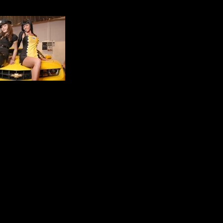
ат MAXIM по пляжному
еди модельных агентств
tica Motor Show - итоги
ЕРГИВАЕТ
«Твиттере», в «Контакте»
кота. Обнаружив пятый
нный, либо сумасшедший