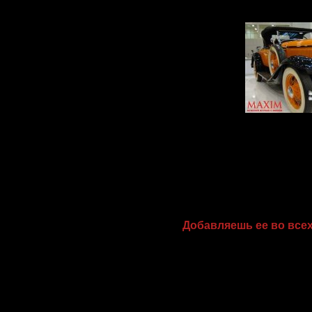
MAXIM на междуна
го
MAXIM - партнер Re
S
8 МУЖСКИХ ПОС
Камон, друг! Это даже 
Добавляешь ее во всех
Допустим, вы зафрендили
и «Инстаграме», даже
запрос от тебя за ден
преследователь.