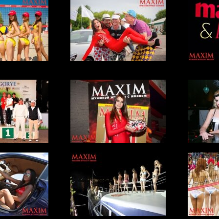
AXIM по пляжному
Mercedes-Benz Weekend Golf Cup 2012
MAXIM & Ma
одельных агентств!
 Golf Cup
Золотая сотня
MAXIM