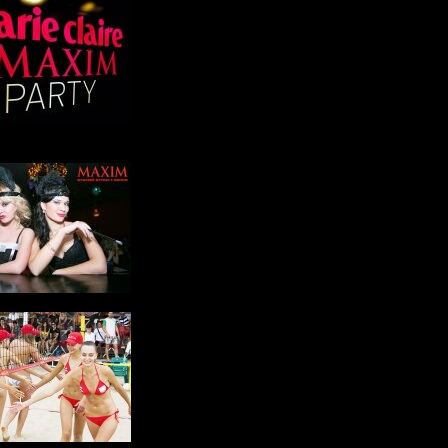
rie Claire Party 2012
 Gangsters Party