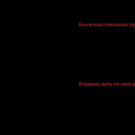
Без конца говоришь п
Допустим, ты высокораз
объект, но и как лично
классная! Нет, правда! О
и всегда одалживает тебе
Но, поверь, постоянные
радуют твою новую пасс
Кладешь руку на шею 
Вероятно, тебе такой же
кажется сексуальным. 
принадлежит тебе. Но,
девушка согласится бы
собственнической руки н