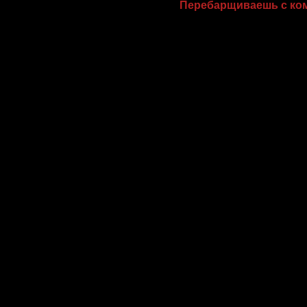
Перебарщиваешь с ко
Разумеется, мы, девушк
даже нас настораживает
восхититься ногами и 2
красавицей, она подума
красавица — решит, что
обоих случаях это твой 