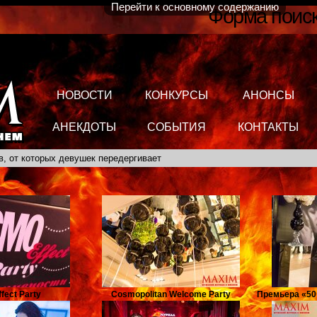
Перейти к основному содержанию
Форма поис
НОВОСТИ
КОНКУРСЫ
АНОНСЫ
АНЕКДОТЫ
СОБЫТИЯ
КОНТАКТЫ
в, от которых девушек передергивает
fect Party
Cosmopolitan Welcome Party
Премьера «50 