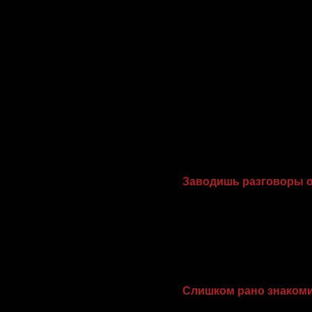
Заводишь разговоры о
Даже странно — чем она
ли она когда-нибудь сек
Исключение одно: если 
сдержанно и коротко (в о
Слишком рано знакоми