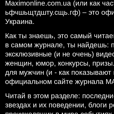
Maximonline.com.ua (или как ча
ьфчшьщтдшту.сщь.гф) – это оф
Украина.
Как ты знаешь, это самый читае
в самом журнале, ты найдешь: п
эксклюзивные (и не очень) виде
женщин, юмор, конкурсы, призы.
для мужчин (и - как показывают
официальном сайте журнала MA
Читай в этом разделе: последни
звездах и их поведении, блоги 