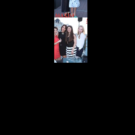
Спешим поделиться с т
итальянское вино отли
президентскими люкса
рояля.
Открытие было сделано