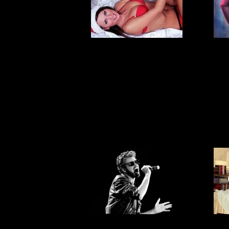
3 способа
Пыш
оригинально
преподнести
Дже
новогодний
подарок
7 видео Джорджа