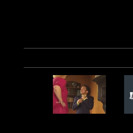
Загрузка...
Если ты и не
М