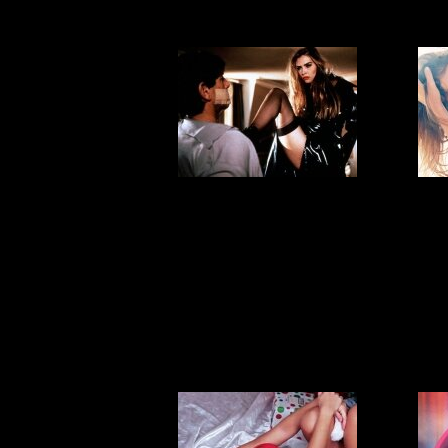
сексом
5 ИНТИМНЫХ
Пр
ЖЕНСКИХ
наз
ПРОЦЕДУР, О
име
КОТОРЫХ МАЛО
КТО ЗНАЕТ