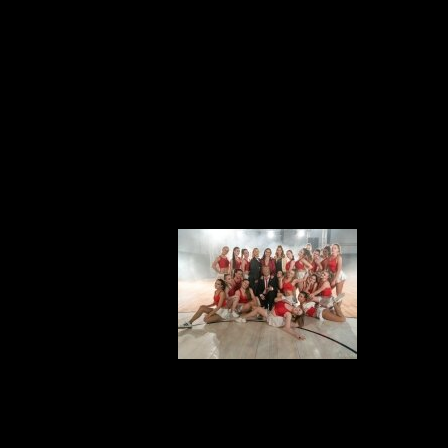
Майкла, которых
поп
достаточно, что
понять, кого мы
потеряли
Сексуальные
девчонки и
с