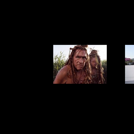
умный и не
со
красивый...
пя
Наука выяснила,
Па
зачем людям
Сис
вообще нужно
танц
заниматься