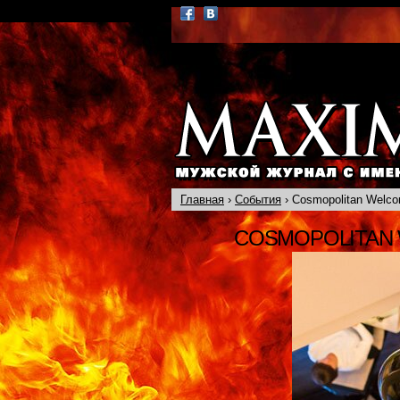
Главная
›
События
› Cosmopolitan Welco
COSMOPOLITAN