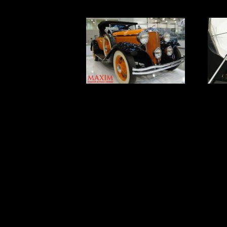
MAXIM - партнер
Retro & Exotica
Ukra
Motor Show
САМЫЕ ЧАСТО ВС
ВО ВРЕМЯ СЕКСА
Англичане больше вс