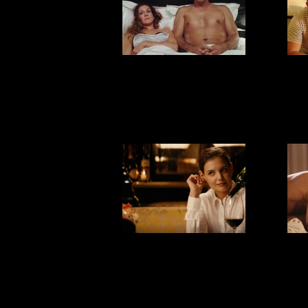
5 причин, почему
Ка
у тебя мало
кри
секса
Что выпить для
5
хорошего секса
ант