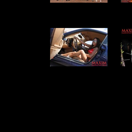
Zagorye Golf Cup
Зо
MAXIM на
S
международном
турнире по
гольфу