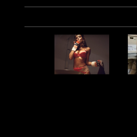
Загрузка...
Горячие штучки
Гор
в откровенном
М
календаре Love
Magazine