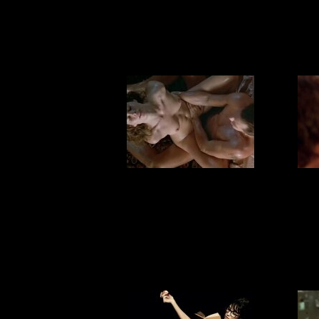
зак
Секс будит
5 фа
духовность, или
ко
да будет тебе
просветление