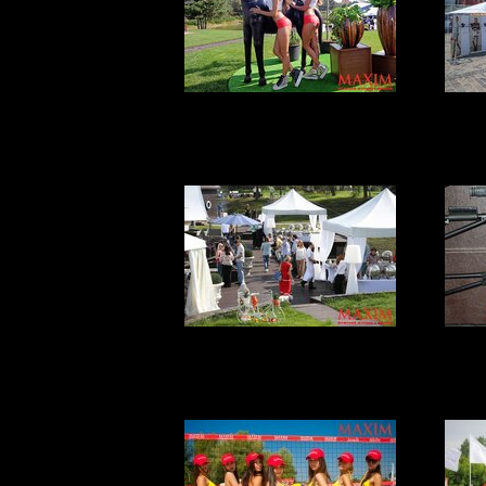
Планы на
У
выходные
ВО-ПЕРВЫХ, ЭТО
Пи
КРАСИВО