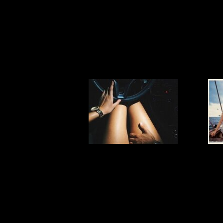
опасные позы в
инт
сексе
мы
м
Самые лучшие
"Ду
места для секса
чел
к