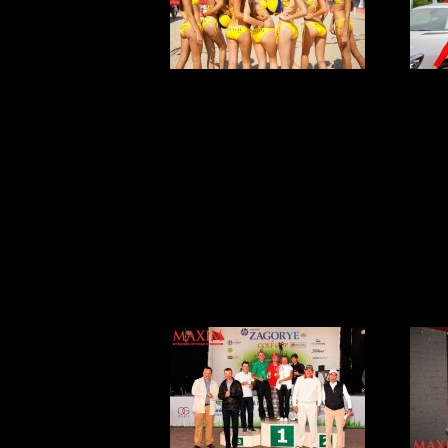
VII Чемпионат
Me
MAXIM по
We
пляжному
волейболу среди
модельных
агентств!