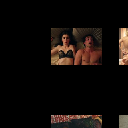
Гро
Хь
Повод выпить:
сегодня
обы
Всемирный день
контрацепции