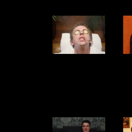
Новыя
Пр
скандальный
#
клип от группы
Ленинград:
«Вояж»