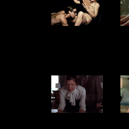
6 причин
8 м
имитации
к
оргазма
по
по
Ужас: 3 самые