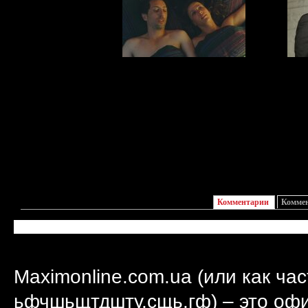
Не говори ей
этого никогда!
до
Комментарии
Комме
Maximonline.com.ua (или как ча
ьфчшьщтдшту.сщь.гф) – это оф