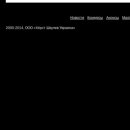
Новости
Конкурсы
Анонсы
Maxi
2000-2014, ООО «Хёрст Шкулев Украина»